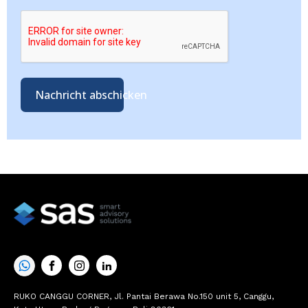
Nachricht abschicken
RUKO CANGGU CORNER, Jl. Pantai Berawa No.150 unit 5, Canggu,